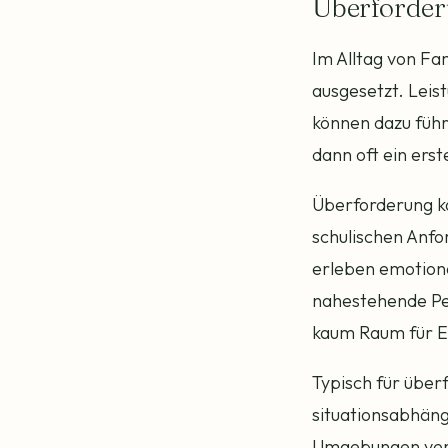
Überforder
Im Alltag von Fa
ausgesetzt. Leis
können dazu führ
dann oft ein ers
Überforderung k
schulischen Anfo
erleben emotiona
nahestehende Per
kaum Raum für Er
Typisch für über
situationsabhäng
Umgebungen verbe