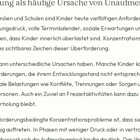
ung als häufige Ursache von Unaufme
milien und Schulen sind Kinder heute vielfältigen Anford
tungsdruck, volle Terminkalender, soziale Erwartungen un
en, dass Kinder innerlich überlastet sind. Konzentratio
tes sichtbares Zeichen dieser Überforderung.
ann unterschiedliche Ursachen haben. Manche Kinder 
rderungen, die ihrem Entwicklungsstand nicht entsprec
le Belastungen wie Konflikte, Trennungen oder Sorgen
sonen. Auch ein Zuviel an Freizeitaktivitäten kann dazu 
holung bleibt.
forderungsbedingte Konzentrationsprobleme ist, dass si
ig auftreten. In Phasen mit weniger Druck oder in vertr
ssert sich die Aufmerksamkeit häufig deutlich. Das Ve