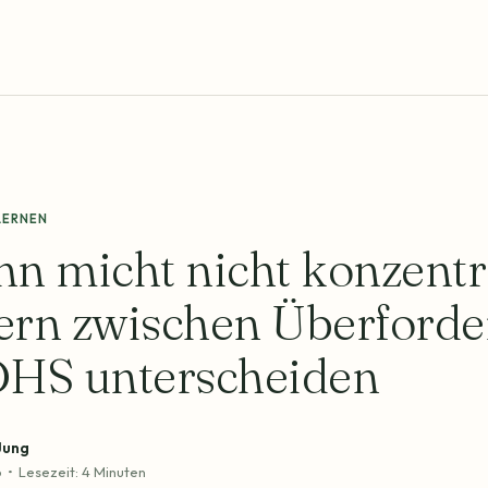
LERNEN
nn micht nicht konzentr
tern zwischen Überford
HS unterscheiden
Jung
6
•
Lesezeit: 4 Minuten