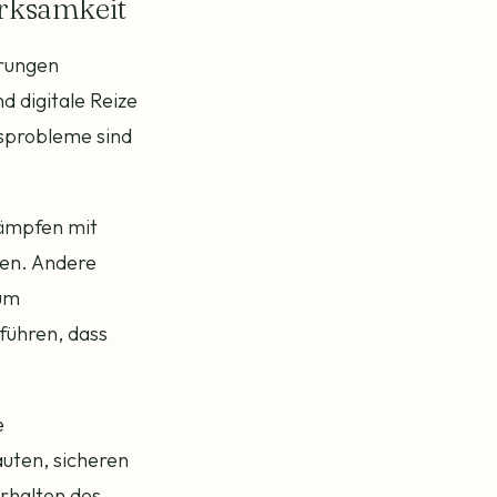
rksamkeit
erungen
d digitale Reize
nsprobleme sind
kämpfen mit
hen. Andere
 um
führen, dass
e
auten, sicheren
rhalten des