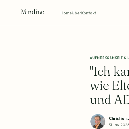
Mindino
Home
Über
Kontakt
AUFMERKSAMKEIT & 
"Ich ka
wie El
und AD
Christian 
31 Jan. 202