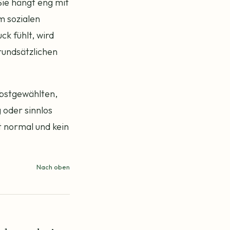
Sie hängt eng mit
m sozialen
k fühlt, wird
rundsätzlichen
lbstgewählten,
 oder sinnlos
 normal und kein
Nach oben