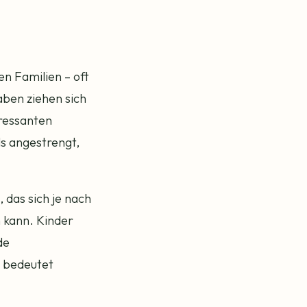
en Familien – oft
aben ziehen sich
eressanten
ls angestrengt,
 das sich je nach
 kann. Kinder
de
n bedeutet