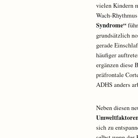
vielen Kindern
Wach-Rhythmus r
Syndrome“
führ
grundsätzlich no
gerade Einschla
häufiger auftret
ergänzen diese B
präfrontale Cort
ADHS anders arb
Neben diesen ne
Umweltfaktore
sich zu entspann
selbst wenn der 