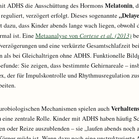
Melatonin
 mit ADHS die Ausschüttung des Hormons
, 
„Delaye
eguliert, verzögert erfolgt. Dieses sogenannte
t dazu, dass Kinder abends lange wach liegen, obwohl 
rmal ist. Eine
Metaanalyse von
Cortese et al. (2013)
bes
fverzögerungen und eine verkürzte Gesamtschlafzeit b
en als bei Gleichaltrigen ohne ADHS. Funktionelle Bil
efunde: Sie zeigen, dass bestimmte Gehirnareale – ins
ex, der für Impulskontrolle und Rhythmusregulation zust
eiten.
Verhalten
urobiologischen Mechanismen spielen auch
n
eine zentrale Rolle. Kinder mit ADHS haben häufig Sc
en oder Reize auszublenden – sie „laufen abends noch 
Körper müde ist. Wenn dazu noch eine unstrukturierte 