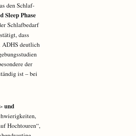
das den Schlaf-
d Sleep Phase
der Schlafbedarf
tätigt, dass
ei ADHS deutlich
dgebungsstudien
besondere der
ändig ist – bei
s- und
hwierigkeiten,
auf Hochtouren“,
Abendroutine,