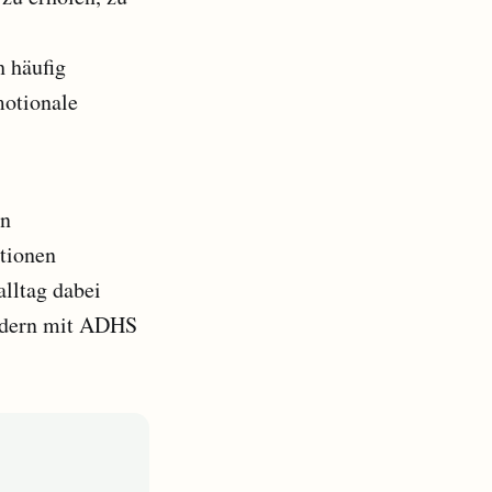
 häufig
motionale
en
tionen
alltag dabei
indern mit ADHS