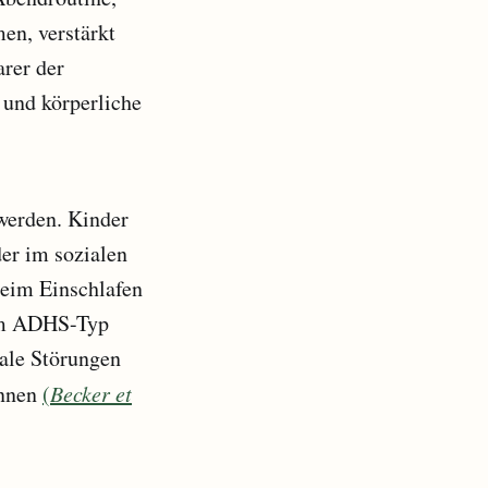
en, verstärkt
arer der
 und körperliche
werden. Kinder
er im sozialen
beim Einschlafen
tem ADHS-Typ
ale Störungen
önnen
(
Becker et