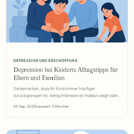
DEPRESSION UND ERSCHÖPFUNG
Depression bei Kindern: Alltagstipps für
Eltern und Familien
Sie bemerken, dass Ihr Kind immer häufiger
zurückgezogen ist, wenig Interesse an Hobbys zeigt oder
morgens nur schwer aus dem Bett kommt. Vielleicht wirkt
20 Sep. 2025
Lesezeit: 3 Minuten
es traurig, gereizt oder klagt über körperliche
Beschwerden wie Bauchschmerzen oder Kopfschmerzen.
Solche Anzeichen können Eltern verunsichern.
Depressionen können bereits im Kindes- und Jugendalter