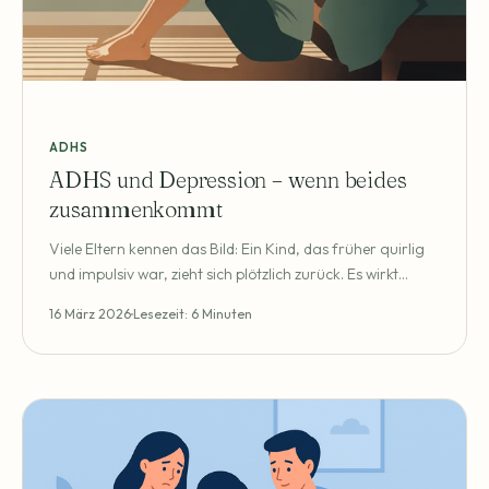
ADHS
ADHS und Depression – wenn beides
zusammenkommt
Viele Eltern kennen das Bild: Ein Kind, das früher quirlig
und impulsiv war, zieht sich plötzlich zurück. Es wirkt
lustlos, schläft viel, verweigert die Schule. Die ADHS-
16 März 2026
Lesezeit: 6 Minuten
Diagnose ist längst bekannt – aber was gerade passiert,
fühlt sich anders an. Schwerer. Dunkler. Und tatsächlich:
Bei einem erheblichen Teil der Kinder und