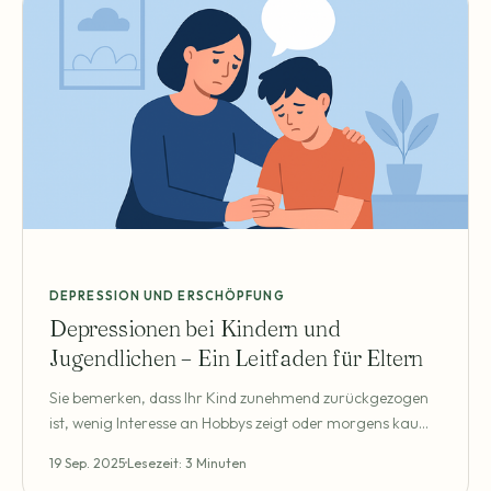
auftreten und
DEPRESSION UND ERSCHÖPFUNG
Depressionen bei Kindern und
Jugendlichen – Ein Leitfaden für Eltern
Sie bemerken, dass Ihr Kind zunehmend zurückgezogen
ist, wenig Interesse an Hobbys zeigt oder morgens kaum
aus dem Bett kommt. Vielleicht wirkt es traurig, gereizt
19 Sep. 2025
Lesezeit: 3 Minuten
oder klagt über körperliche Beschwerden wie