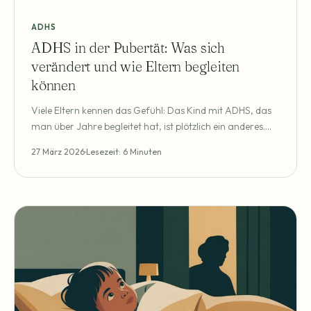
ADHS
ADHS in der Pubertät: Was sich
verändert und wie Eltern begleiten
können
Viele Eltern kennen das Gefühl: Das Kind mit ADHS, das
man über Jahre begleitet hat, ist plötzlich ein anderes.
Die Hyperaktivität, die früher so auffällig war, ist
27 März 2026
Lesezeit: 6 Minuten
verschwunden – dafür ist da jetzt eine Antriebslosigkeit,
die besorgniserregend wirkt. Die Konflikte nehmen zu, die
Schule wird schwieriger, und das Gespräch, das früher