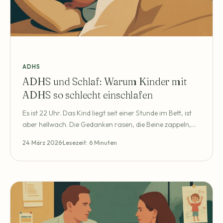
ADHS
ADHS und Schlaf: Warum Kinder mit
ADHS so schlecht einschlafen
Es ist 22 Uhr. Das Kind liegt seit einer Stunde im Bett, ist
aber hellwach. Die Gedanken rasen, die Beine zappeln,
der Schlaf kommt einfach nicht. Für viele Eltern von
24 März 2026
Lesezeit: 6 Minuten
Kindern mit ADHS ist das kein Ausnahmetag – es ist der
Normalzustand. Und er zehrt: an den Kindern, die
morgens erschöpft