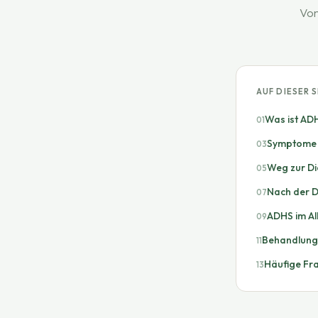
Von
AUF DIESER S
Was ist AD
Symptome 
Weg zur D
Nach der 
ADHS im Al
Behandlung
Häufige Fr