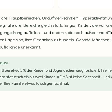
n drei Hauptbereichen: Unaufmerksamkeit, Hyperaktivität und
igt alle drei Bereiche gleich stark. Es gibt Kinder, die vor a
ngsdrang auffallen – und andere, die nach außen unauffäll
 der Lage sind, ihre Gedanken zu bündeln. Gerade Mädchen 
äufig lange unerkannt.
ADHS?
S bei etwa 5 % der Kinder und Jugendlichen diagnostiziert. In eine
das statistisch ein bis zwei Kinder. ADHS ist keine Seltenheit – und 
er Ihre Familie etwas falsch gemacht hat.