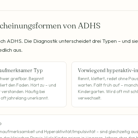
rscheinungsformen von ADHS
ich ADHS. Die Diagnostik unterscheidet drei Typen – und sie
edlich aus.
aufmerksamer Typ
Vorwiegend hyperaktiv-i
schwer greifbar. Beginnt
Rennt, klettert, redet ohne Pa
iert den Faden. Hört zu – und
warten. Fällt früh auf – manc
 verstanden. Häufig bei
Kindergarten. Wird oft mit sch
oft jahrelang unerkannt.
verwechselt.
p
naufmerksamkeit und Hyperaktivität/Impulsivität – sind gleichzeitig aus