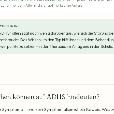
in der klinischen Praxis. Viele Kinder zeigen in jüngeren Jahren eher den
it zunehmendem Alter mehr unaufmerksame Anteile.
WICHTIG IST
HS" allein sagt noch wenig darüber aus, wie sich die Störung bei
ret braucht. Das Wissen um den Typ hilft Ihnen und dem Behandlu
hwerpunkte zu setzen – in der Therapie, im Alltag und in der Schule.
chen können auf ADHS hindeuten?
le Symptome – und kein Symptom allein ist ein Beweis. Was zäh