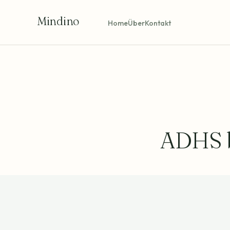
Mindino
Home
Über
Kontakt
ADHS b