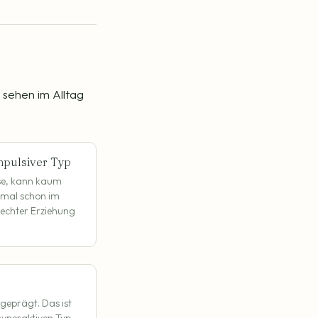
 sehen im Alltag
mpulsiver Typ
use, kann kaum
hmal schon im
lechter Erziehung
geprägt. Das ist