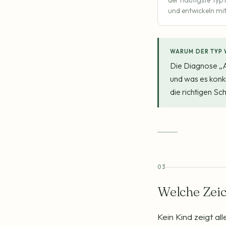
der häufigste Typ 
und entwickeln m
WARUM DER TYP 
Die Diagnose „AD
und was es konk
die richtigen Sc
03
Welche Zei
Kein Kind zeigt al