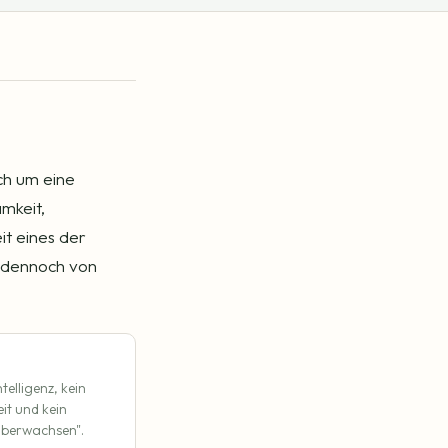
ch um eine
mkeit,
it eines der
d dennoch von
elligenz, kein
eit und kein
überwachsen".