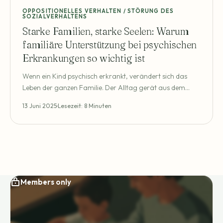
OPPOSITIONELLES VERHALTEN / STÖRUNG DES
SOZIALVERHALTENS
Starke Familien, starke Seelen: Warum
familiäre Unterstützung bei psychischen
Erkrankungen so wichtig ist
Wenn ein Kind psychisch erkrankt, verändert sich das
Leben der ganzen Familie. Der Alltag gerät aus dem
Takt, Unsicherheiten breiten sich aus, viele Eltern fragen
13 Juni 2025
Lesezeit: 8 Minuten
sich: Was hilft jetzt wirklich? Wie kann ich mein Kind
unterstützen – ohne selbst daran zu zerbrechen?
Psychische Erkrankungen im Kindes- und Jugendalter
sind kein Randphänomen.
Members only