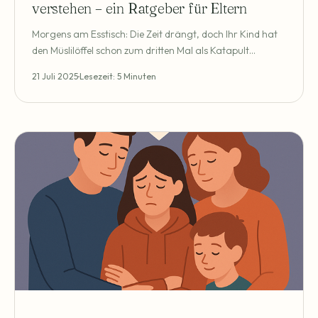
verstehen – ein Ratgeber für Eltern
Morgens am Esstisch: Die Zeit drängt, doch Ihr Kind hat
den Müslilöffel schon zum dritten Mal als Katapult
verwendet, die Schuhe sind unauffindbar, und beim
21 Juli 2025
Lesezeit: 5 Minuten
Jackeanziehen endet der Versuch in einem
Tränenausbruch. Spätestens beim dritten Anruf aus der
Schule, weil "wieder was war", fragt man sich als Mutter