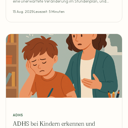
eine unerwartete Veränderung im Stundenplan, und
schon ist das eigene Kind wie ausgewechselt: Es zieht sich
15 Aug. 2025
Lesezeit: 5 Minuten
zurück, weint wegen Kleinigkeiten oder bekommt
Wutanfälle, die niemand so recht einordnen kann.
Vielleicht kennen Sie solche Situationen aus dem eigenen
Familienalltag. Als Mutter oder
ADHS
ADHS bei Kindern erkennen und