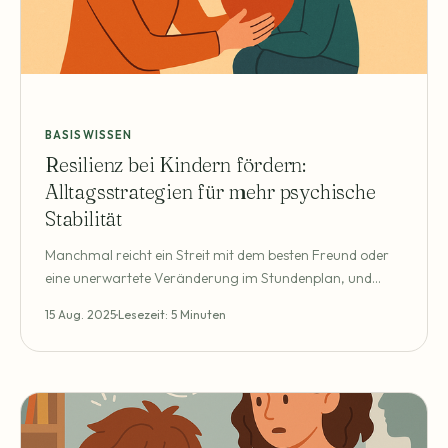
BASISWISSEN
Resilienz bei Kindern fördern:
Alltagsstrategien für mehr psychische
Stabilität
Manchmal reicht ein Streit mit dem besten Freund oder
eine unerwartete Veränderung im Stundenplan, und
schon ist das eigene Kind wie ausgewechselt: Es zieht sich
15 Aug. 2025
Lesezeit: 5 Minuten
zurück, weint wegen Kleinigkeiten oder bekommt
Wutanfälle, die niemand so recht einordnen kann.
Vielleicht kennen Sie solche Situationen aus dem eigenen
Familienalltag. Als Mutter oder