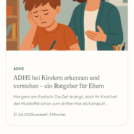
ADHS
ADHS bei Kindern erkennen und
verstehen – ein Ratgeber für Eltern
Morgens am Esstisch: Die Zeit drängt, doch Ihr Kind hat
den Müslilöffel schon zum dritten Mal als Katapult
verwendet, die Schuhe sind unauffindbar, und beim
21 Juli 2025
Lesezeit: 5 Minuten
Jackeanziehen endet der Versuch in einem
Tränenausbruch. Spätestens beim dritten Anruf aus der
Schule, weil "wieder was war", fragt man sich als Mutter