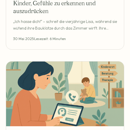
Kinder, Gefühle zu erkennen und
auszudrücken
„Ich hasse dich!“ – schreit die vierjährige Lisa, während sie
wütend ihre Bauklötze durch das Zimmer wirft. Ihre
Mutter steht hilflos daneben. Was ist passiert? Eben noch
30 Mai 2025
Lesezeit: 6 Minuten
schien alles in Ordnung, jetzt dieser Gefühlsausbruch.
Solche Situationen kennen viele Eltern – und fragen sich:
Wie kann ich meinem Kind helfen, seine Gefühle besser