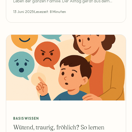
Leben der ganzen Familie. Der Alltag gerät aus dem
Takt, Unsicherheiten breiten sich aus, viele Eltern fragen
13 Juni 2025
Lesezeit: 8 Minuten
sich: Was hilft jetzt wirklich? Wie kann ich mein Kind
unterstützen – ohne selbst daran zu zerbrechen?
Psychische Erkrankungen im Kindes- und Jugendalter
sind kein Randphänomen.
BASISWISSEN
Wütend, traurig, fröhlich? So lernen