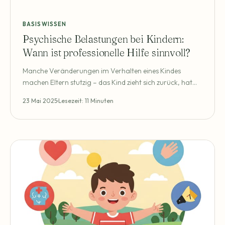
BASISWISSEN
Psychische Belastungen bei Kindern:
Wann ist professionelle Hilfe sinnvoll?
Manche Veränderungen im Verhalten eines Kindes
machen Eltern stutzig – das Kind zieht sich zurück, hat
häufig Wutanfälle oder klagt immer wieder über
23 Mai 2025
Lesezeit: 11 Minuten
Bauchschmerzen, ohne dass ein körperlicher Grund
erkennbar ist. Ist das noch normal? Oder steckt mehr
dahinter? Viele Eltern stehen früher oder später vor der
Frage: „Muss ich mir