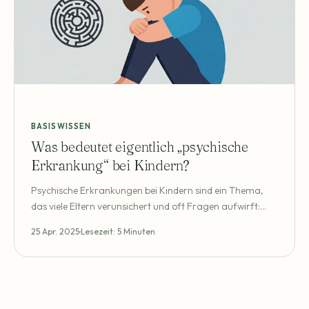
BASISWISSEN
Was bedeutet eigentlich „psychische
Erkrankung“ bei Kindern?
Psychische Erkrankungen bei Kindern sind ein Thema,
das viele Eltern verunsichert und oft Fragen aufwirft:
Was ist normaler temperamentlicher Ausdruck und wo
25 Apr. 2025
Lesezeit: 5 Minuten
beginnen tatsächliche seelische Beeinträchtigungen? In
dieser Übersicht wird geklärt, was Fachleute unter einer
psychische Erkrankung verstehen, welche Formen
besonders häufig auftreten und warum es wichtig ist,
frühzeitig wachsam