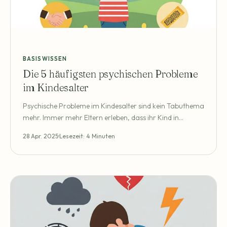
BASISWISSEN
Die 5 häufigsten psychischen Probleme
im Kindesalter
Psychische Probleme im Kindesalter sind kein Tabuthema
mehr. Immer mehr Eltern erleben, dass ihr Kind in
bestimmten Entwicklungsphasen mit emotionalen oder
28 Apr. 2025
Lesezeit: 4 Minuten
verhaltensbezogenen Herausforderungen zu kämpfen
hat. Das kann verunsichern, ängstigen oder sogar
Schuldgefühle hervorrufen. Dabei zeigt die Forschung
ganz klar: Mit früher Erkennung, einer einbezogenen
Familie und einer angemessenen Begleitung